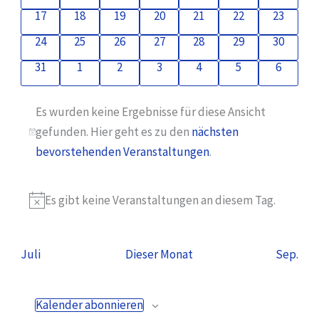
Veranstaltungen
Veranstaltungen
Veranstaltungen
Veranstaltungen
Veranstaltungen
Veranstaltungen
Veransta
0
0
0
0
0
0
0
17
18
19
20
21
22
23
Veranstaltungen
Veranstaltungen
Veranstaltungen
Veranstaltungen
Veranstaltungen
Veranstaltungen
Veransta
0
0
0
0
0
0
0
24
25
26
27
28
29
30
Veranstaltungen
Veranstaltungen
Veranstaltungen
Veranstaltungen
Veranstaltungen
Veranstaltungen
Veransta
0
0
0
0
0
0
0
31
1
2
3
4
5
6
Veranstaltungen
Veranstaltungen
Veranstaltungen
Veranstaltungen
Veranstaltungen
Veranstaltunge
Veranst
Es wurden keine Ergebnisse für diese Ansicht
gefunden. Hier geht es zu den
nächsten
Hinweis
bevorstehenden Veranstaltungen
.
Es gibt keine Veranstaltungen an diesem Tag.
Hinweis
Juli
Dieser Monat
Sep.
Kalender abonnieren